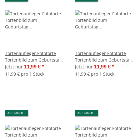
Tortenaufleger Fototorte
Tortenaufleger Fototorte
Tortenbild zum Geburtstag
Tortenbild zum Geburtstag
Buchform DIN A4 G25
Buchform DIN A4 G26
jetzt nur
jetzt nur
11,99 €
*
11,99 €
*
(Zuckerpapier)
(Zuckerpapier)
11,99 € pro 1 Stück
11,99 € pro 1 Stück
AUF LAGER
AUF LAGER