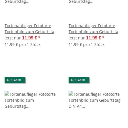
Tortenaufleger Fototorte
Tortenaufleger Fototorte
Tortenbild zum Geburtstag
Tortenbild zum Geburtstag
Buchform DIN A4 G27
Buchform DIN A4 G28
jetzt nur
jetzt nur
11,99 €
*
11,99 €
*
(Zuckerpapier)
(Zuckerpapier)
11,99 € pro 1 Stück
11,99 € pro 1 Stück
AUF LAGER
AUF LAGER