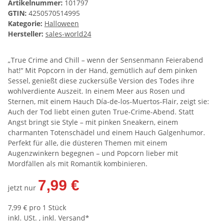
Artikelnummer:
101797
GTIN:
4250570514995
Kategorie:
Halloween
Hersteller:
sales-world24
„True Crime and Chill – wenn der Sensenmann Feierabend
hat!“ Mit Popcorn in der Hand, gemütlich auf dem pinken
Sessel, genießt diese zuckersüße Version des Todes ihre
wohlverdiente Auszeit. In einem Meer aus Rosen und
Sternen, mit einem Hauch Día-de-los-Muertos-Flair, zeigt sie:
Auch der Tod liebt einen guten True-Crime-Abend. Statt
Angst bringt sie Style – mit pinken Sneakern, einem
charmanten Totenschädel und einem Hauch Galgenhumor.
Perfekt für alle, die düsteren Themen mit einem
Augenzwinkern begegnen – und Popcorn lieber mit
Mordfällen als mit Romantik kombinieren.
7,99 €
jetzt nur
7,99 € pro 1 Stück
inkl. USt. , inkl.
Versand*