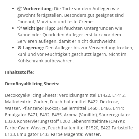
📦
Vorbereitung:
Die Torte vor dem Auflegen wie
gewohnt fertigstellen. Besonders gut geeignet sind
Fondant, Marzipan und feste Cremes.
💡
Wichtiger Tipp:
Bei feuchten Untergründen wie
Sahne oder Quark den Aufleger erst kurz vor dem
Servieren auflegen, damit er nicht durchweicht.
🚫
Lagerung:
Den Aufleger bis zur Verwendung trocken,
kühl und vor Feuchtigkeit geschützt lagern. Nicht im
Kühlschrank aufbewahren.
Inhaltsstoffe:
DecoRoyal® Icing Sheets:
DecoRoyal® Icing Sheets: Verdickungsmittel E1422, E1412,
Maltodextrin, Zucker, Feuchthaltemittel E422, Dextrose,
Wasser, Pflanzenöl (Kokos), Geliermittel E460i, E466, E414;
Emulgator E471, E492, E435, Aroma (Vanillin), Säureregulator
E330, Konservierungsstoff E202 Lebensmitteltinte (CMYK):
Farbe Cyan: Wasser, Feuchthaltemittel E1520, E422 Farbstoffe
E133, Emulgator E433 Farbe Magenta: Wasser,