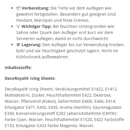
📦
Vorbereitung:
Die Torte vor dem Auflegen wie
gewohnt fertigstellen. Besonders gut geeignet sind
Fondant, Marzipan und feste Cremes.
💡
Wichtiger Tipp:
Bei feuchten Untergründen wie
Sahne oder Quark den Aufleger erst kurz vor dem
Servieren auflegen, damit er nicht durchweicht.
🚫
Lagerung:
Den Aufleger bis zur Verwendung trocken,
kühl und vor Feuchtigkeit geschützt lagern. Nicht im
Kühlschrank aufbewahren.
Inhaltsstoffe:
DecoRoyal® Icing Sheets:
DecoRoyal® Icing Sheets: Verdickungsmittel E1422, E1412,
Maltodextrin, Zucker, Feuchthaltemittel E422, Dextrose,
Wasser, Pflanzenöl (Kokos), Geliermittel E460i, E466, E414;
Emulgator E471, E492, E435, Aroma (Vanillin), Säureregulator
E330, Konservierungsstoff E202 Lebensmitteltinte (CMYK):
Farbe Cyan: Wasser, Feuchthaltemittel E1520, E422 Farbstoffe
E133, Emulgator E433 Farbe Magenta: Wasser,