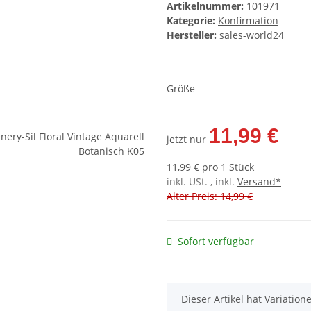
Artikelnummer:
101971
Kategorie:
Konfirmation
Hersteller:
sales-world24
Größe
11,99 €
jetzt nur
11,99 € pro 1 Stück
inkl. USt. , inkl.
Versand*
Alter Preis: 14,99 €
Sofort verfügbar
x
Dieser Artikel hat Variatio