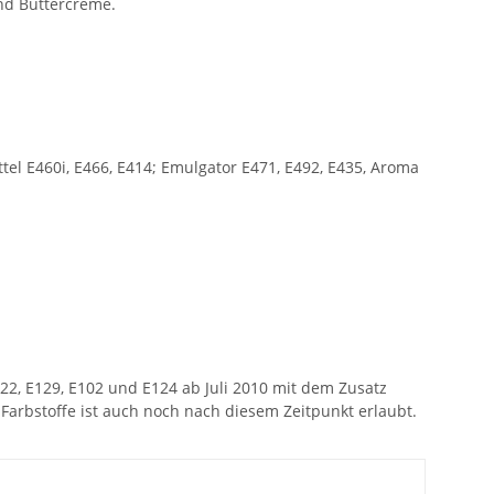
und Buttercreme.
ttel E460i, E466, E414; Emulgator E471, E492, E435, Aroma
122, E129, E102 und E124 ab Juli 2010 mit dem Zusatz
arbstoffe ist auch noch nach diesem Zeitpunkt erlaubt.