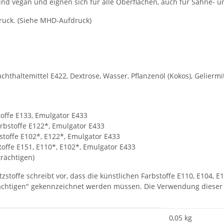
 und vegan und eignen sich für alle Oberflächen, auch für Sahne- 
Druck. (Siehe MHD-Aufdruck)
chthaltemittel E422, Dextrose, Wasser, Pflanzenöl (Kokos), Geliermi
toffe E133, Emulgator E433
rbstoffe E122*, Emulgator E433
stoffe E102*, E122*, Emulgator E433
toffe E151, E110*, E102*, Emulgator E433
rächtigen)
toffe schreibt vor, dass die künstlichen Farbstoffe E110, E104, E
ächtigen" gekennzeichnet werden müssen. Die Verwendung dieser F
0,05 kg