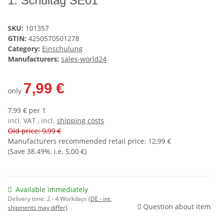
1. Schultag SE01
SKU:
101357
GTIN:
4250570501278
Category:
Einschulung
Manufacturers:
sales-world24
7,99 €
only
7,99 € per 1
incl. VAT , incl.
shipping costs
Old price: 9,99 €
Manufacturers recommended retail price
:
12,99 €
(Save
38.49%
, i.e.
5,00 €
)
Available immediately
Delivery time:
2 - 4 Workdays
(DE - int.
Question about item
shipments may differ)