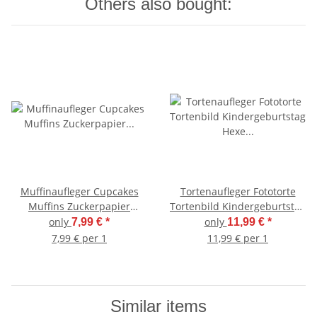
Others also bought:
Muffinaufleger Cupcakes
Tortenaufleger Fototorte
Muffins Zuckerpapier
Tortenbild Kindergeburtstag
Kindergeburtstag Fantasy
Hexe Pferd BT04
only
only
7,99 €
*
11,99 €
*
Einhorn Einhörner FT06
(Zuckerpapier) Rund 20 cm
7,99 € per 1
11,99 € per 1
Ø
Similar items