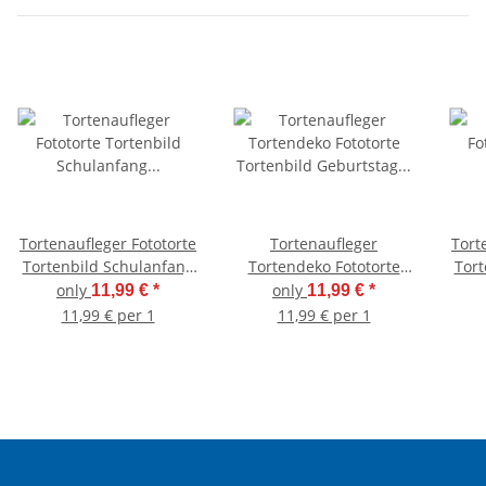
Tortenaufleger Fototorte
Tortenaufleger
Tort
Tortenbild Schulanfang
Tortendeko Fototorte
Tort
Einschulung 1. Schultag
Tortenbild Geburtstag
Eins
only
only
11,99 €
*
11,99 €
*
DIN A5 SE19
Einschulung Taufe Fee
11,99 € per 1
11,99 € per 1
Elfe Märchen FT26
D
(Zuckerpapier)